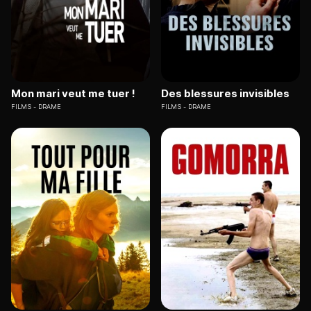
Mon mari veut me tuer !
Des blessures invisibles
FILMS
DRAME
FILMS
DRAME