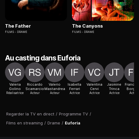
The Father
The Canyons
FILMS
DRAME
FILMS
DRAME
Au casting dans Euforia
Valeria
Riccardo
Valerio
Isabella
Valentina
Jasmine
France
Golino
Scamarcio
Mastandrea
Ferrari
Cervi
Trinca
Borge
Réalisatrice
Acteur
Acteur
Actrice
Actrice
Actrice
Acteur
Regarder la TV en direct
/
Programme TV
/
Films en streaming
/
Drame
/
Euforia