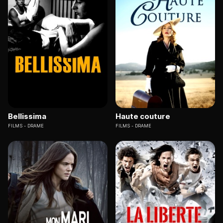
Bellissima
Haute couture
FILMS
DRAME
FILMS
DRAME