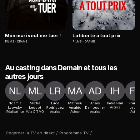
Mon mari veut me tuer !
La liberté à tout prix
FILMS
DRAME
FILMS
DRAME
Au casting dans Demain et tous les
autres jours
Noémie
Micha
Luce
Mathieu
Anaïs
India Hair
Franci
Lvovsky
Lescot
Rodriguez
Amalric
Demoustier
Actrice
Lepla
Réalisatrice
Voix Off VO
Actrice
Acteur
Actrice
Acteur
Regarder la TV en direct
/
Programme TV
/