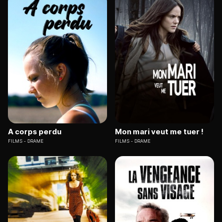
A corps perdu
Mon mari veut me tuer !
FILMS
DRAME
FILMS
DRAME