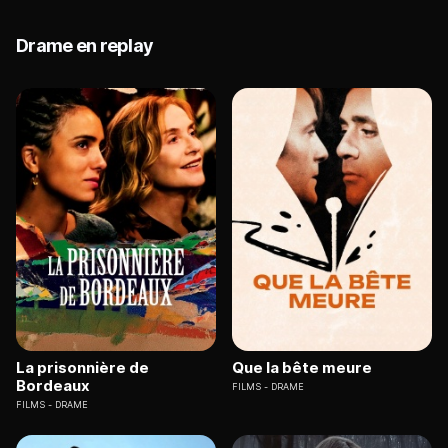
Drame en replay
La prisonnière de
Que la bête meure
Bordeaux
FILMS
DRAME
FILMS
DRAME