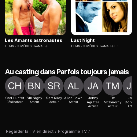
Les Amants astronautes
Last Night
FILMS
COMÉDIES DRAMATIQUES
FILMS
COMÉDIES DRAMATIQUES
Au casting dans Parfois toujours jamais
Carl Hunter
Bill Nighy
Sam Riley
Alice Lowe
Jenny
Tim
John
Réalisateur
Acteur
Acteur
Acteur
Agutter
McInnerny
Donnel
Actrice
Acteur
Acteur
Regarder la TV en direct
/
Programme TV
/