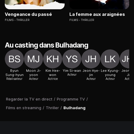
Vengeance du passé
La femme aux araignées
FILMS
THRILLER
FILMS
THRILLER
Au casting dans Bulhadang
Byun
Moon Ji-
Kim Hee-
Yim Si-wan
Jeon Hye-
Lee Kyung-
Jeon H
Sung-hyun
yoon
won
Acteur
jin
young
Jin
Réalisateur
Acteur
Actrice
Acteur
Acteur
Acteur
Regarder la TV en direct
/
Programme TV
/
Films en streaming
/
Thriller
/
Bulhadang