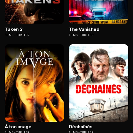
Taken 3
The Vanished
FILMS
THRILLER
FILMS
THRILLER
À ton image
Déchaînés
FILMS
THRILLER
FILMS
THRILLER