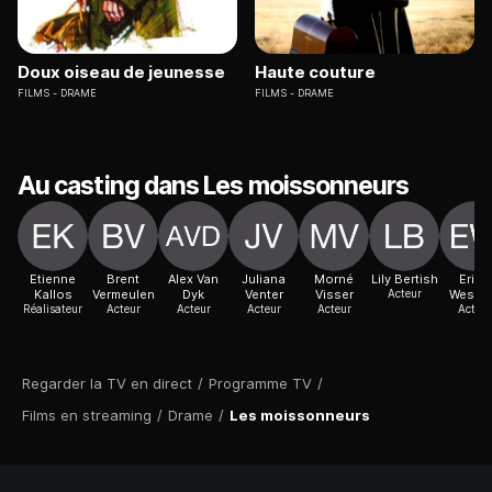
Doux oiseau de jeunesse
Haute couture
FILMS
DRAME
FILMS
DRAME
Au casting dans Les moissonneurs
Etienne
Brent
Alex Van
Juliana
Morné
Lily Bertish
Erica
Kallos
Vermeulen
Dyk
Venter
Visser
Acteur
Wesse
Réalisateur
Acteur
Acteur
Acteur
Acteur
Acteur
Regarder la TV en direct
/
Programme TV
/
Films en streaming
/
Drame
/
Les moissonneurs