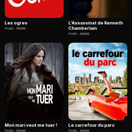
Les ogres
L'Assassinat de Kenneth
Chamberlain
FILMS
DRAME
FILMS
DRAME
Mon mari veut me tuer !
Le carrefour du parc
FILMS
DRAME
FILMS
DRAME