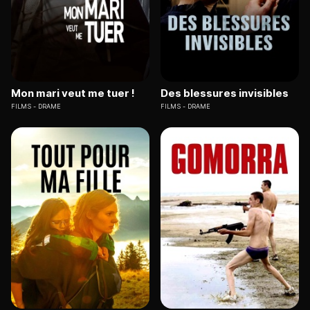
Mon mari veut me tuer !
Des blessures invisibles
FILMS
DRAME
FILMS
DRAME