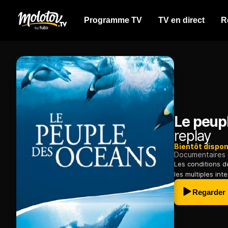
Programme TV
TV en direct
R
Le peup
replay
Bientôt dispon
Documentaires
Les conditions 
les multiples int
Regarder