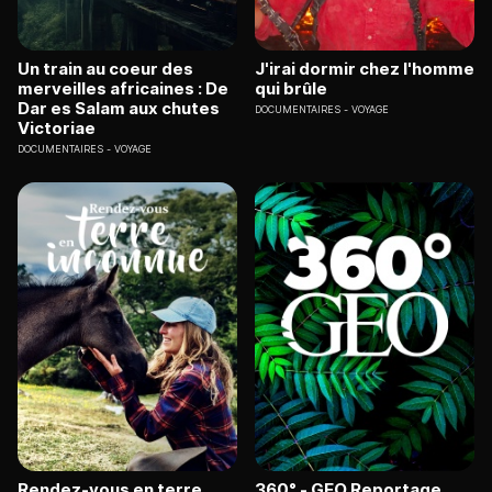
Un train au coeur des
J'irai dormir chez l'homme
merveilles africaines : De
qui brûle
Dar es Salam aux chutes
DOCUMENTAIRES
VOYAGE
Victoriae
DOCUMENTAIRES
VOYAGE
Rendez-vous en terre
360° - GEO Reportage