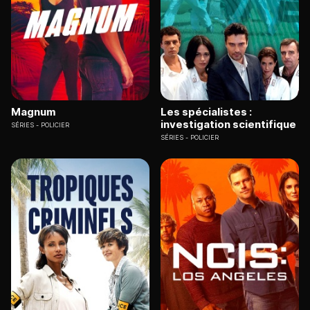
Magnum
Les spécialistes :
investigation scientifique
SÉRIES
POLICIER
SÉRIES
POLICIER