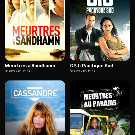
Meurtres à Sandhamn
OPJ : Pacifique Sud
SÉRIES
POLICIER
SÉRIES
POLICIER