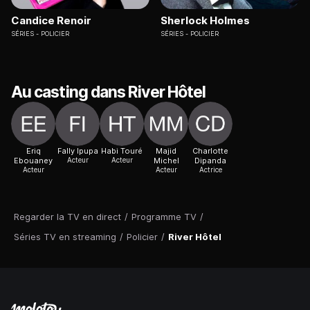
Candice Renoir
Sherlock Holmes
SÉRIES
POLICIER
SÉRIES
POLICIER
Au casting dans River Hôtel
Eriq
Fally Ipupa
Habi Touré
Majid
Charlotte
Ebouaney
Acteur
Acteur
Michel
Dipanda
Acteur
Acteur
Actrice
Regarder la TV en direct
/
Programme TV
/
Séries TV en streaming
/
Policier
/
River Hôtel