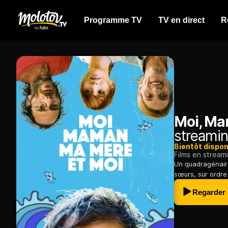
Programme TV
TV en direct
R
Moi, Ma
streamin
Bientôt dispon
Films en stream
Un quadragénaire
sœurs, sur ordre
Regarder