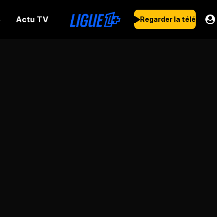
Actu TV
s
Regarder la télé