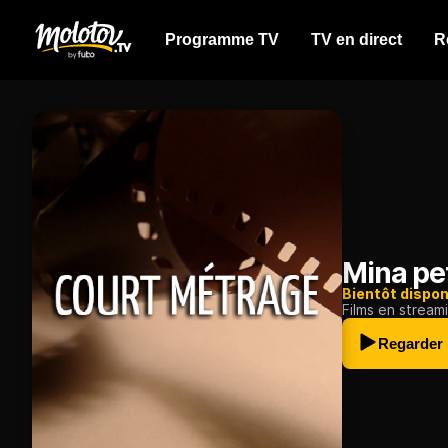
Programme TV
TV en direct
R
Mina pet
Bientôt dispon
Films en stream
Regarder