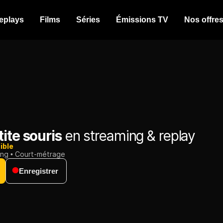
eplays
Films
Séries
Émissions TV
Nos offre
ite souris
en streaming & replay
ible
ing
Court-métrage
Enregistrer