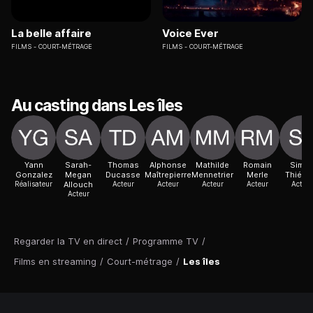
La belle affaire
Voice Ever
FILMS
COURT-MÉTRAGE
FILMS
COURT-MÉTRAGE
Au casting dans Les îles
Yann
Sarah-
Thomas
Alphonse
Mathilde
Romain
Simo
Gonzalez
Megan
Ducasse
Maîtrepierre
Mennetrier
Merle
Thiéba
Réalisateur
Allouch
Acteur
Acteur
Acteur
Acteur
Acteur
Acteur
Regarder la TV en direct
/
Programme TV
/
Films en streaming
/
Court-métrage
/
Les îles