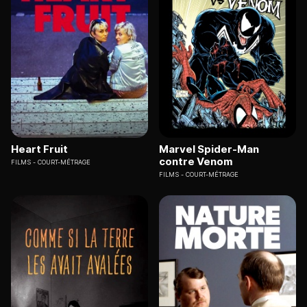
Heart Fruit
Marvel Spider-Man
contre Venom
FILMS
COURT-MÉTRAGE
FILMS
COURT-MÉTRAGE