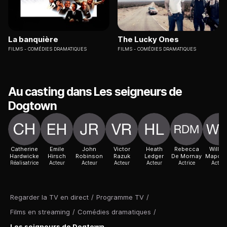
La banquière
The Lucky Ones
FILMS
COMÉDIES DRAMATIQUES
FILMS
COMÉDIES DRAMATIQUES
Au casting dans Les seigneurs de
Dogtown
Catherine
Emile
John
Victor
Heath
Rebecca
Willia
Hardwicke
Hirsch
Robinson
Razuk
Ledger
De Mornay
Mapoth
Réalisatrice
Acteur
Acteur
Acteur
Acteur
Actrice
Acteur
Regarder la TV en direct
/
Programme TV
/
Films en streaming
/
Comédies dramatiques
/
Les seigneurs de Dogtown