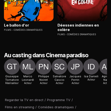
Le ballon d'or
Déesses indiennes en
colère
FILMS
COMÉDIES DRAMATIQUES
FILMS
COMÉDIES DRAMATIQUES
Au casting dans Cinema paradiso
Giuseppe
Marco
Philippe
Salvatore
Jacques
Isa Danieli
Agnes
Tornatore
Leonardi
Noiret
Cascio
Perrin
Acteur
Nano
Réalisateur
Acteur
Acteur
Acteur
Acteur
Actric
Regarder la TV en direct
/
Programme TV
/
Films en streaming
/
Comédies dramatiques
/