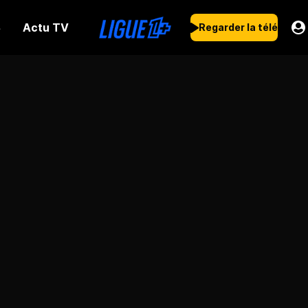
Actu TV
s
Regarder la télé