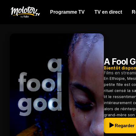
Programme TV
TV en direct
R
A Fool 
Bientôt dispon
Films en stream
En Ethiopie, Mes
petite fille est 
rituel censé la s
lit le ressentim
intérieurement co
alors de réinter
grand-mère son 
Regarder