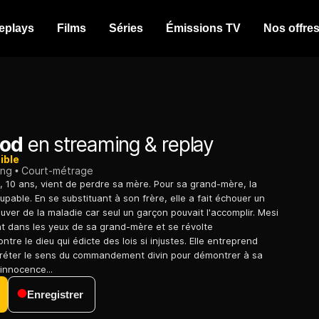
eplays
Films
Séries
Émissions TV
Nos offre
God
en streaming & replay
ible
ing
Court-métrage
i, 10 ans, vient de perdre sa mère. Pour sa grand-mère, la
coupable. En se substituant à son frère, elle a fait échouer un
auver de la maladie car seul un garçon pouvait l'accomplir. Mesi
ent dans les yeux de sa grand-mère et se révolte
ntre le dieu qui édicte des lois si injustes. Elle entreprend
préter le sens du commandement divin pour démontrer à sa
innocence...
Enregistrer