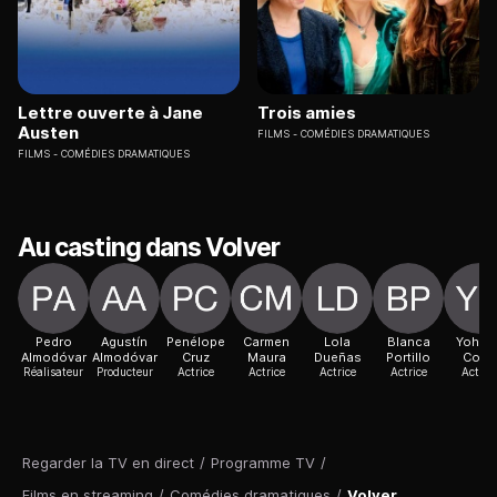
Lettre ouverte à Jane
Trois amies
Austen
FILMS
COMÉDIES DRAMATIQUES
FILMS
COMÉDIES DRAMATIQUES
Au casting dans Volver
Pedro
Agustín
Penélope
Carmen
Lola
Blanca
Yohan
Almodóvar
Almodóvar
Cruz
Maura
Dueñas
Portillo
Cobo
Réalisateur
Producteur
Actrice
Actrice
Actrice
Actrice
Actric
Regarder la TV en direct
/
Programme TV
/
Films en streaming
/
Comédies dramatiques
/
Volver