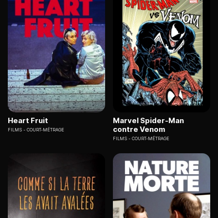
Heart Fruit
Marvel Spider-Man
contre Venom
FILMS
COURT-MÉTRAGE
FILMS
COURT-MÉTRAGE