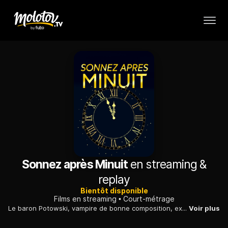
Sonnez après Minuit
en streaming &
replay
Bientôt disponible
Films en streaming
Court-métrage
Le baron Potowski, vampire de bonne composition, exproprié de son caveau du cimetière du Montparnasse, est contraint d’aller vivre en HLM, au milieu des vivants. Cet étrange voisin qui a bien du mal à se faire accepter s’enfonce dans la solitude jusqu’à ce qu’il rencontre la jeune Sarah.
Voir plus