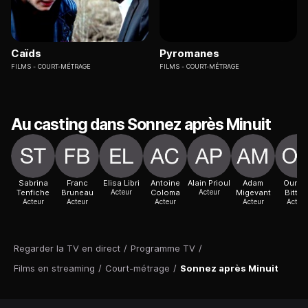
Caïds
Pyromanes
FILMS
COURT-MÉTRAGE
FILMS
COURT-MÉTRAGE
Au casting dans Sonnez après Minuit
Sabrina
Franc
Elisa Libri
Antoine
Alain Prioul
Adam
Oumo
Tenfiche
Bruneau
Acteur
Coloma
Acteur
Migevant
Bittar
Acteur
Acteur
Acteur
Acteur
Acteur
Regarder la TV en direct
/
Programme TV
/
Films en streaming
/
Court-métrage
/
Sonnez après Minuit