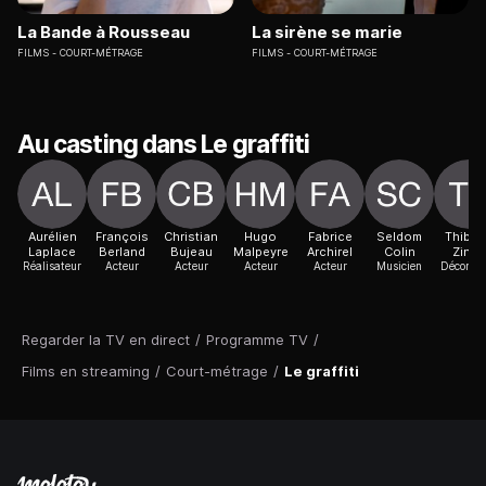
La Bande à Rousseau
La sirène se marie
FILMS
COURT-MÉTRAGE
FILMS
COURT-MÉTRAGE
Au casting dans Le graffiti
Aurélien
François
Christian
Hugo
Fabrice
Seldom
Thibau
Laplace
Berland
Bujeau
Malpeyre
Archirel
Colin
Zindy
Réalisateur
Acteur
Acteur
Acteur
Acteur
Musicien
Décorate
Regarder la TV en direct
/
Programme TV
/
Films en streaming
/
Court-métrage
/
Le graffiti