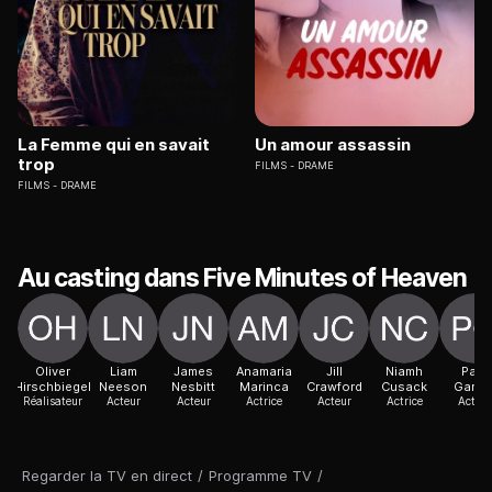
La Femme qui en savait
Un amour assassin
trop
FILMS
DRAME
FILMS
DRAME
Au casting dans Five Minutes of Heaven
Oliver
Liam
James
Anamaria
Jill
Niamh
Paul
Hirschbiegel
Neeson
Nesbitt
Marinca
Crawford
Cusack
Garret
Réalisateur
Acteur
Acteur
Actrice
Acteur
Actrice
Acteur
Regarder la TV en direct
/
Programme TV
/