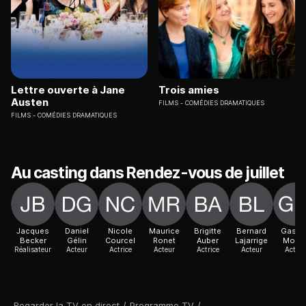
Lettre ouverte à Jane
Trois amies
Austen
FILMS
COMÉDIES DRAMATIQUES
FILMS
COMÉDIES DRAMATIQUES
Au casting dans Rendez-vous de juillet
Jacques
Daniel
Nicole
Maurice
Brigitte
Bernard
Gasto
Becker
Gélin
Courcel
Ronet
Auber
Lajarrige
Modo
Réalisateur
Acteur
Actrice
Acteur
Actrice
Acteur
Acteur
Regarder la TV en direct
/
Programme TV
/