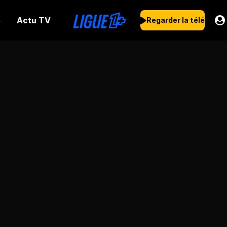
Actu TV
s
Regarder la télé