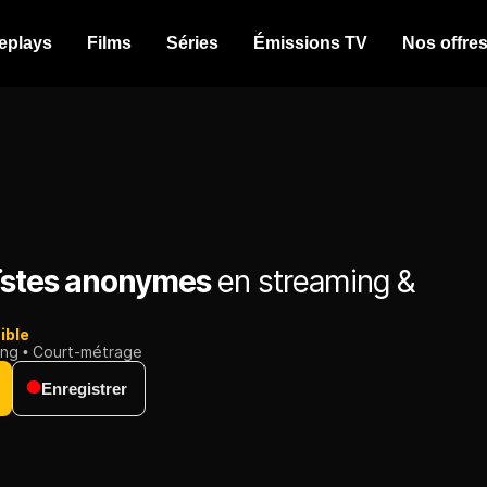
eplays
Films
Séries
Émissions TV
Nos offre
ïstes anonymes
en streaming &
ible
ing
Court-métrage
Enregistrer