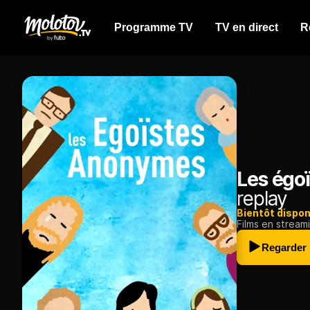
Programme TV
TV en direct
R
Les égo
replay
Bientôt dispon
Films en stream
Regarder