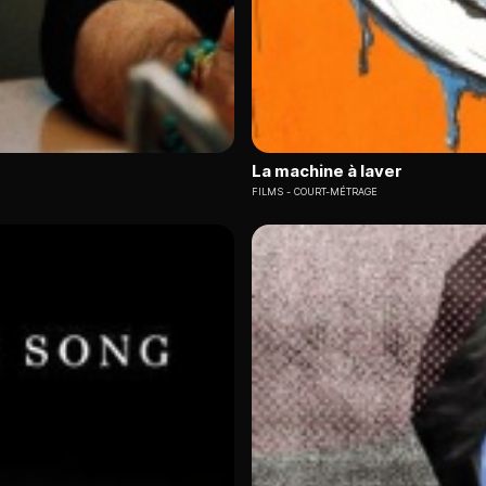
La machine à laver
FILMS
COURT-MÉTRAGE