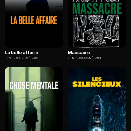
La belle affaire
Massacre
FILMS
COURT-MÉTRAGE
FILMS
COURT-MÉTRAGE