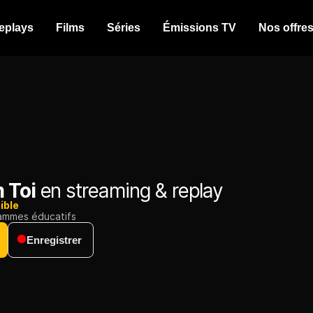
eplays
Films
Séries
Émissions TV
Nos offre
 Toi
en streaming & replay
ible
ammes éducatifs
Enregistrer