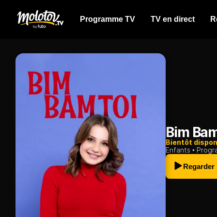
Programme TV
TV en direct
R
Bim Bam
Bientôt dispon
Enfants
Progr
Regarder