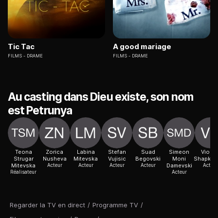
Tic Tac
A good mariage
FILMS
DRAME
FILMS
DRAME
Au casting dans Dieu existe, son nom
est Petrunya
Teona
Zorica
Labina
Stefan
Suad
Simeon
Violet
Strugar
Nusheva
Mitevska
Vujisic
Begovski
Moni
Shapkov
Mitevska
Acteur
Acteur
Acteur
Acteur
Damevski
Acteur
Réalisateur
Acteur
Regarder la TV en direct
/
Programme TV
/