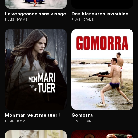
La vengeance sans visage
Des blessures invisibles
FILMS
DRAME
FILMS
DRAME
Mon mari veut me tuer !
Gomorra
FILMS
DRAME
FILMS
DRAME