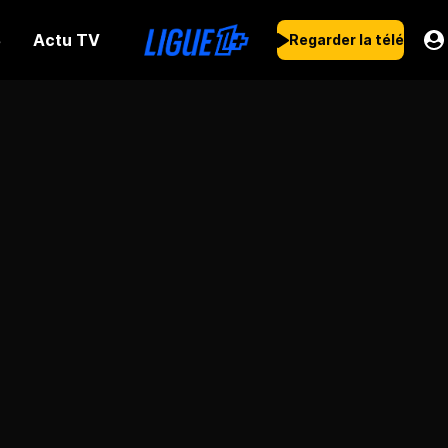
Actu TV
s
Regarder la télé