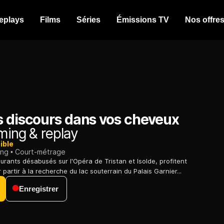
eplays
Films
Séries
Émissions TV
Nos offre
s discours dans vos cheveux
ming & replay
ible
ing
Court-métrage
gurants désabusés sur l'Opéra de Tristan et Isolde, profitent
partir à la recherche du lac souterrain du Palais Garnier...
Enregistrer