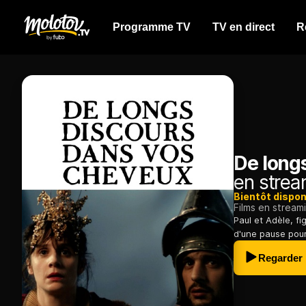
Programme TV
TV en direct
R
De long
en strea
Bientôt dispon
Films en stream
Paul et Adèle, fi
d'une pause pour 
Regarder