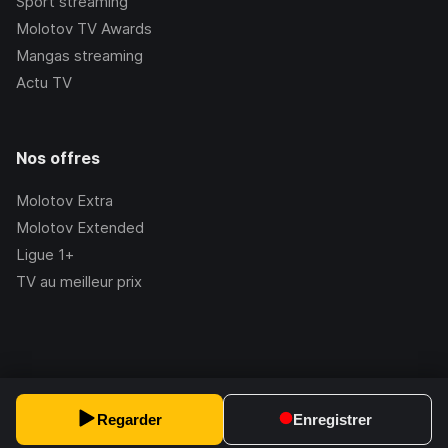
Sport streaming
Molotov TV Awards
Mangas streaming
Actu TV
Nos offres
Molotov Extra
Molotov Extended
Ligue 1+
TV au meilleur prix
©Molotov
2026
, Version:
2.228.1
Regarder
Enregistrer