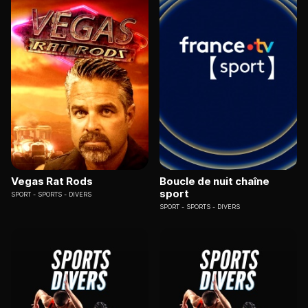
Vegas Rat Rods
Boucle de nuit chaîne
sport
SPORT
SPORTS - DIVERS
SPORT
SPORTS - DIVERS