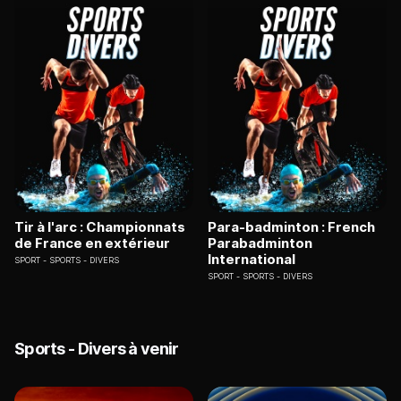
Tir à l'arc : Championnats
Para-badminton : French
de France en extérieur
Parabadminton
International
SPORT
SPORTS - DIVERS
SPORT
SPORTS - DIVERS
Sports - Divers à venir