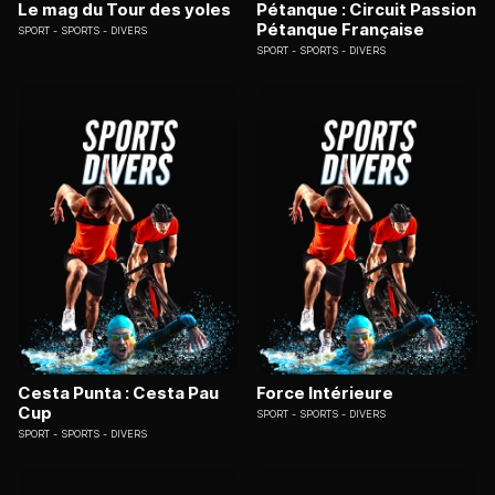
Le mag du Tour des yoles
Pétanque : Circuit Passion
Pétanque Française
SPORT
SPORTS - DIVERS
SPORT
SPORTS - DIVERS
Cesta Punta : Cesta Pau
Force Intérieure
Cup
SPORT
SPORTS - DIVERS
SPORT
SPORTS - DIVERS