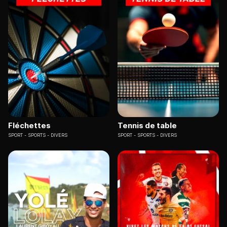
Fléchettes
Tennis de table
SPORT
SPORTS - DIVERS
SPORT
SPORTS - DIVERS