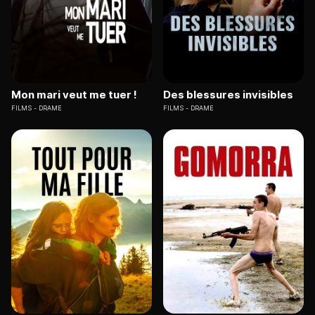
Mon mari veut me tuer !
Des blessures invisibles
FILMS
DRAME
FILMS
DRAME