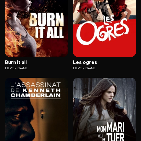
Burn it all
Les ogres
FILMS
DRAME
FILMS
DRAME