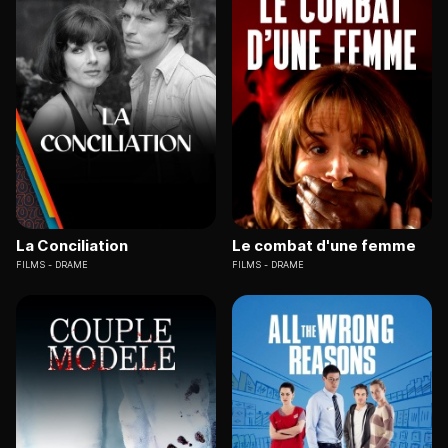
La Conciliation
Le combat d'une femme
FILMS
DRAME
FILMS
DRAME