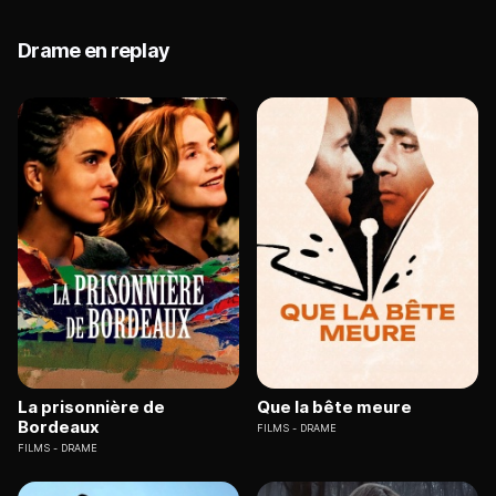
Drame en replay
La prisonnière de
Que la bête meure
Bordeaux
FILMS
DRAME
FILMS
DRAME