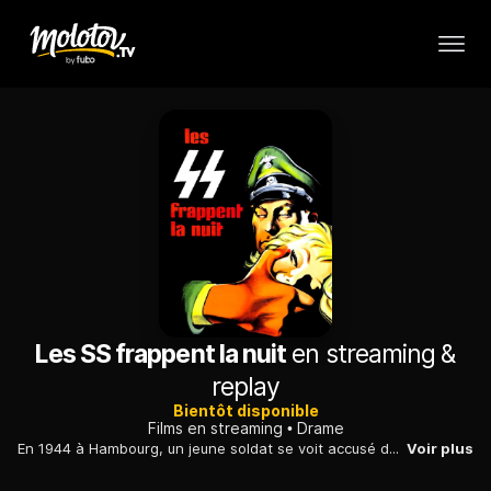
Les SS frappent la nuit
en streaming &
replay
Bientôt disponible
Films en streaming
Drame
En 1944 à Hambourg, un jeune soldat se voit accusé des crimes sadiques commis par un demeuré doté d'une force herculéenne. Un commissaire tente de le disculper.
Voir plus