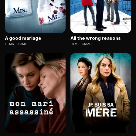
A good mariage
All the wrong reasons
FILMS
DRAME
FILMS
DRAME