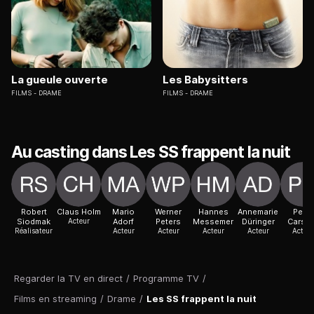
La gueule ouverte
Les Babysitters
FILMS
DRAME
FILMS
DRAME
Au casting dans Les SS frappent la nuit
Robert
Claus Holm
Mario
Werner
Hannes
Annemarie
Peter
Siodmak
Acteur
Adorf
Peters
Messemer
Düringer
Carste
Réalisateur
Acteur
Acteur
Acteur
Acteur
Acteur
Regarder la TV en direct
/
Programme TV
/
Films en streaming
/
Drame
/
Les SS frappent la nuit