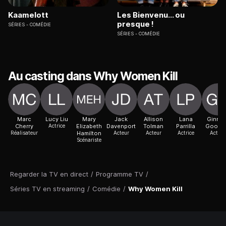
Kaamelott
Les Bienvenu... ou
presque !
SÉRIES
COMÉDIE
SÉRIES
COMÉDIE
Au casting dans Why Women Kill
Marc
Lucy Liu
Mary
Jack
Allison
Lana
Ginnif
Cherry
Actrice
Elizabeth
Davenport
Tolman
Parrilla
Goodw
Réalisateur
Hamilton
Acteur
Acteur
Actrice
Actric
Scénariste
Regarder la TV en direct
/
Programme TV
/
Séries TV en streaming
/
Comédie
/
Why Women Kill