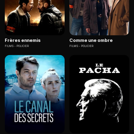
Frères ennemis
Comme une ombre
FILMS
POLICIER
FILMS
POLICIER