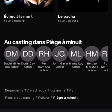
Échec à la mort
Le pacha
FILMS
THRILLER
FILMS
POLICIER
Au casting dans Piège à minuit
David Miller
Doris Day
Rex
John Gavin
Myrna Loy
Herbert
Rodd
Réalisateur
Actrice
Harrison
Acteur
Actrice
Marshall
McDowa
Acteur
Acteur
Acteur
Regarder la TV en direct
/
Programme TV
/
Films en streaming
/
Policier
/
Piège à minuit