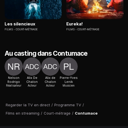
Les silencieux
Eureka!
FILMS
COURT-MÉTRAGE
FILMS
COURT-MÉTRAGE
Au casting dans Contumace
Nelson
Alix De
Alix de
Pierre-Yves
Rodrigo
Chalon
Chalon
Lenik
Réalisateur
Acteur
Acteur
Musicien
Regarder la TV en direct
/
Programme TV
/
Films en streaming
/
Court-métrage
/
Contumace