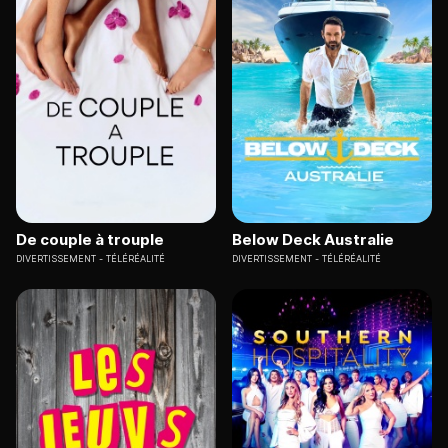
De couple à trouple
Below Deck Australie
DIVERTISSEMENT
TÉLÉRÉALITÉ
DIVERTISSEMENT
TÉLÉRÉALITÉ