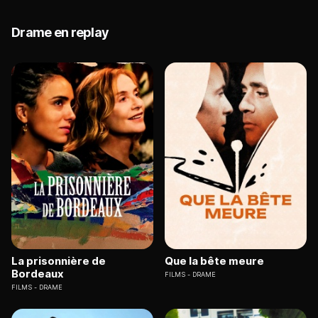
Drame en replay
La prisonnière de
Que la bête meure
Bordeaux
FILMS
DRAME
FILMS
DRAME