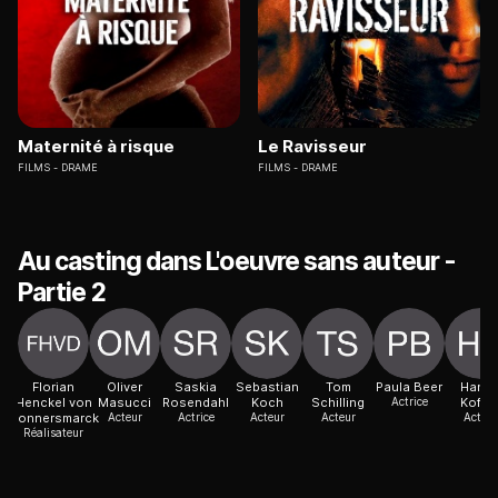
Maternité à risque
Le Ravisseur
FILMS
DRAME
FILMS
DRAME
Au casting dans L'oeuvre sans auteur -
Partie 2
Florian
Oliver
Saskia
Sebastian
Tom
Paula Beer
Hann
Henckel von
Masucci
Rosendahl
Koch
Schilling
Actrice
Koffle
Donnersmarck
Acteur
Actrice
Acteur
Acteur
Acteur
Réalisateur