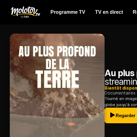
Programme TV
TV en direct
R
Au plus 
streamin
Bientôt dispon
Documentaires
Tourné en image
globe jusqu'à son
Regarder