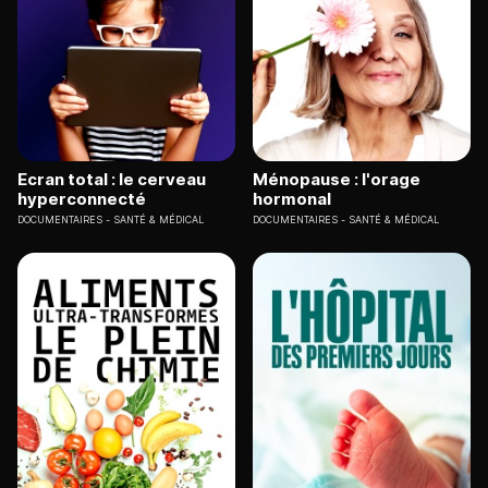
Ecran total : le cerveau
Ménopause : l'orage
hyperconnecté
hormonal
DOCUMENTAIRES
SANTÉ & MÉDICAL
DOCUMENTAIRES
SANTÉ & MÉDICAL