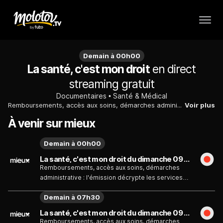
Demain à 00h00
La santé, c'est mon droit
en direct
streaming gratuit
Documentaires
Santé & Médical
Remboursements, accès aux soins, démarches administrative : l'émission décrypte les services auxquels chaque citoyen peut prétendre et les moyens pour y parvenir.
Voir plus
À venir sur mieux
Demain à 00h00
La santé, c'est mon droit du dimanche 09 août
Remboursements, accès aux soins, démarches
administrative : l'émission décrypte les services
auxquels chaque citoyen peut prétendre et les
Demain à 07h30
moyens pour y parvenir.
La santé, c'est mon droit du dimanche 09 août
Remboursements, accès aux soins, démarches