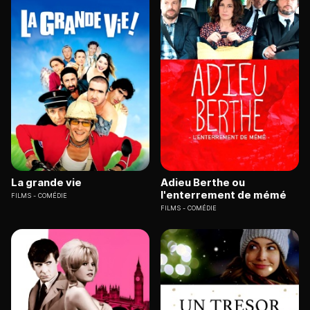
La grande vie
Adieu Berthe ou
l'enterrement de mémé
FILMS
COMÉDIE
FILMS
COMÉDIE