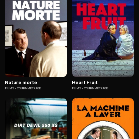
Nature morte
Heart Fruit
FILMS
COURT-MÉTRAGE
FILMS
COURT-MÉTRAGE