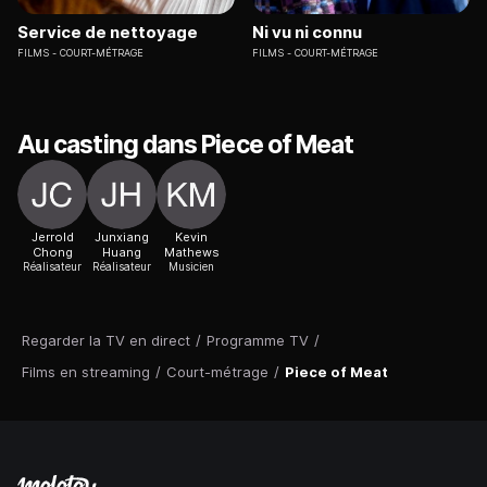
Service de nettoyage
Ni vu ni connu
FILMS
COURT-MÉTRAGE
FILMS
COURT-MÉTRAGE
Au casting dans Piece of Meat
Jerrold
Junxiang
Kevin
Chong
Huang
Mathews
Réalisateur
Réalisateur
Musicien
Regarder la TV en direct
/
Programme TV
/
Films en streaming
/
Court-métrage
/
Piece of Meat