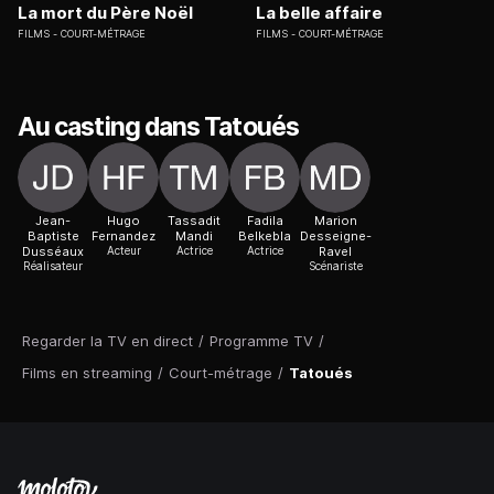
La mort du Père Noël
La belle affaire
FILMS
COURT-MÉTRAGE
FILMS
COURT-MÉTRAGE
Au casting dans Tatoués
Jean-
Hugo
Tassadit
Fadila
Marion
Baptiste
Fernandez
Mandi
Belkebla
Desseigne-
Dusséaux
Acteur
Actrice
Actrice
Ravel
Réalisateur
Scénariste
Regarder la TV en direct
/
Programme TV
/
Films en streaming
/
Court-métrage
/
Tatoués