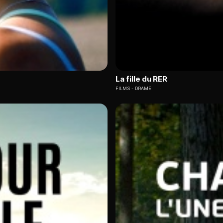
La fille du RER
FILMS
DRAME