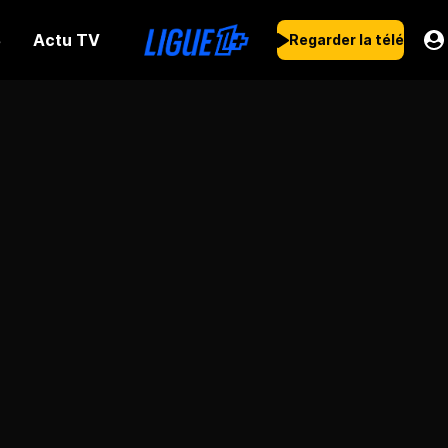
Actu TV
s
Regarder la télé