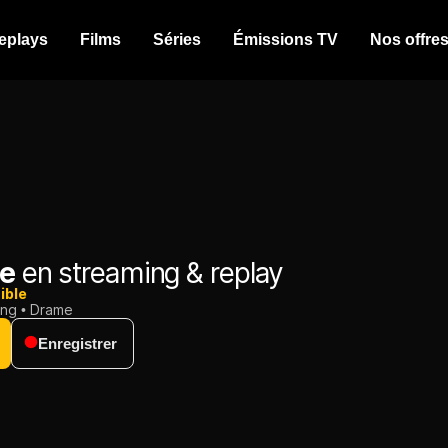
eplays
Films
Séries
Émissions TV
Nos offre
se
en streaming & replay
ible
ing
Drame
Enregistrer