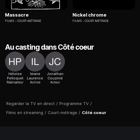
Massacre
Nickel chrome
FILMS
COURT-MÉTRAGE
FILMS
COURT-MÉTRAGE
Au casting dans Côté coeur
Héloïse
Imane
Jonathan
Pelloquet
Laurence
Couzinié
Réalisateur
Actrice
Acteur
Regarder la TV en direct
/
Programme TV
/
Films en streaming
/
Court-métrage
/
Côté coeur