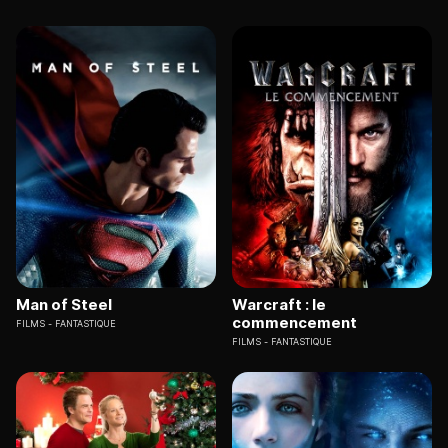
Man of Steel
Warcraft : le
commencement
FILMS
FANTASTIQUE
FILMS
FANTASTIQUE