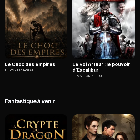
Le Choc des empires
Le Roi Arthur : le pouvoir
d'Excalibur
FILMS
FANTASTIQUE
FILMS
FANTASTIQUE
Fantastique à venir