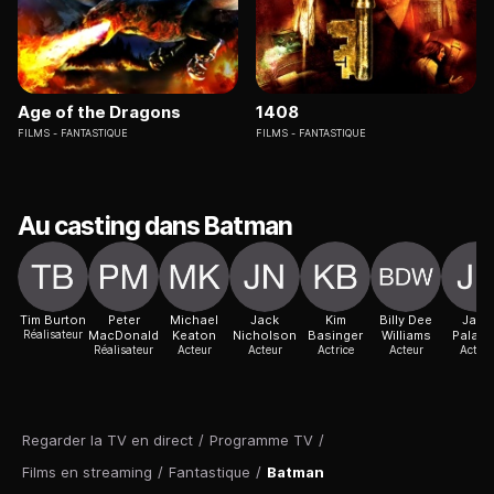
Age of the Dragons
1408
FILMS
FANTASTIQUE
FILMS
FANTASTIQUE
Au casting dans Batman
Tim Burton
Peter
Michael
Jack
Kim
Billy Dee
Jack
Réalisateur
MacDonald
Keaton
Nicholson
Basinger
Williams
Palan
Réalisateur
Acteur
Acteur
Actrice
Acteur
Acteur
Regarder la TV en direct
/
Programme TV
/
Films en streaming
/
Fantastique
/
Batman