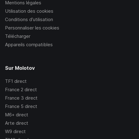
Mentions légales
Utilisation des cookies
Conditions d’utilisation
Personnaliser les cookies
Télécharger
Appareils compatibles
Sur Molotov
TF1
direct
France 2
direct
France 3
direct
France 5
direct
M6+
direct
Arte
direct
W9
direct