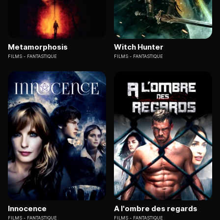
Metamorphosis
Witch Hunter
FILMS
FANTASTIQUE
FILMS
FANTASTIQUE
Innocence
A l'ombre des regards
FILMS
FANTASTIQUE
FILMS
FANTASTIQUE