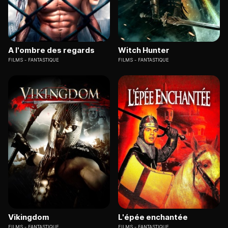
A l'ombre des regards
Witch Hunter
FILMS
FANTASTIQUE
FILMS
FANTASTIQUE
Vikingdom
L'épée enchantée
FILMS
FANTASTIQUE
FILMS
FANTASTIQUE