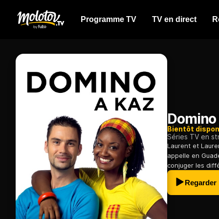
Programme TV
TV en direct
R
Domino 
Bientôt dispon
Séries TV en s
Laurent et Lauren
appelle en Guad
conjuger les diff
Regarder