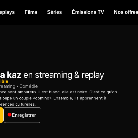
eplays
Films
Séries
Émissions TV
Nos offre
a kaz
en streaming & replay
ible
treaming
Comédie
ce sont amoureux. Il est blanc, elle est noire. C'est ce qu'on
eloupe un couple «domino». Ensemble, ils apprennent à
érences culturelles.
Enregistrer