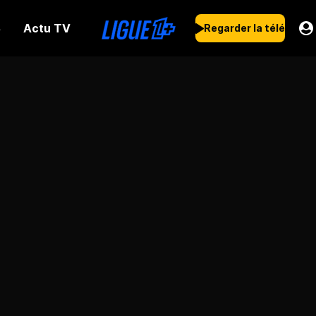
Actu TV
s
Regarder la télé