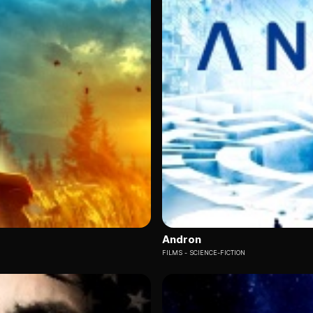
Andron
FILMS
SCIENCE-FICTION