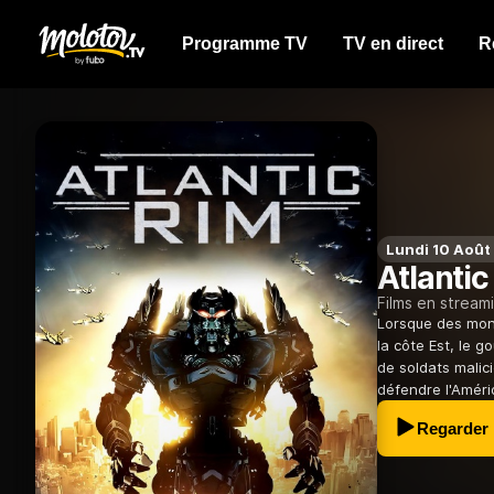
Programme TV
TV en direct
R
Lundi 10 Août
Atlantic
Films en stream
Lorsque des mon
la côte Est, le g
de soldats malic
défendre l'Amériq
Regarder