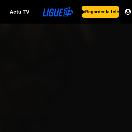
Actu TV
s
Regarder la télé