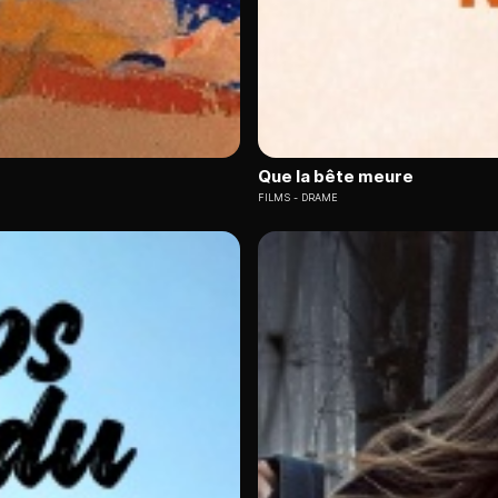
Que la bête meure
FILMS
DRAME