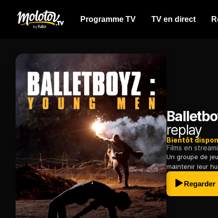
Programme TV
TV en direct
R
Balletb
replay
Bientôt dispon
Films en stream
Un groupe de jeu
maintenir leur h
Regarder