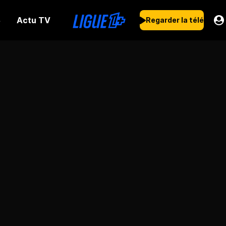
Actu TV
s
Regarder la télé