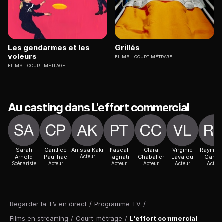
Les gendarmes et les
Grillés
voleurs
FILMS
COURT-MÉTRAGE
FILMS
COURT-MÉTRAGE
Au casting dans L'effort commercial
Sarah
Candice
Anissa Kaki
Pascal
Clara
Virginie
Raymon
Arnold
Pauilhac
Acteur
Tagnati
Chabalier
Lavalou
Gande
Scénariste
Acteur
Acteur
Acteur
Acteur
Acteur
Regarder la TV en direct
/
Programme TV
/
Films en streaming
/
Court-métrage
/
L'effort commercial