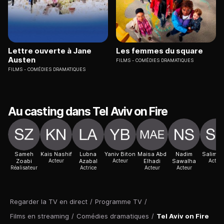
Lettre ouverte à Jane
Les femmes du square
Austen
FILMS
COMÉDIES DRAMATIQUES
FILMS
COMÉDIES DRAMATIQUES
Au casting dans Tel Aviv on Fire
Sameh
Kais Nashif
Lubna
Yaniv Biton
Maisa Abd
Nadim
Salim D
Zoabi
Acteur
Azabal
Acteur
Elhadi
Sawalha
Acteur
Réalisateur
Actrice
Acteur
Acteur
Regarder la TV en direct
/
Programme TV
/
Films en streaming
/
Comédies dramatiques
/
Tel Aviv on Fire