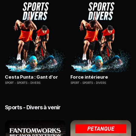
Cesta Punta : Gant d'or
Force intérieure
SPORT
SPORTS - DIVERS
SPORT
SPORTS - DIVERS
Sports - Divers à venir