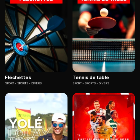
Fléchettes
Tennis de table
SPORT
SPORTS - DIVERS
SPORT
SPORTS - DIVERS