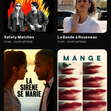
Safety Matches
La Bande à Rousseau
FILMS
COURT-MÉTRAGE
FILMS
COURT-MÉTRAGE