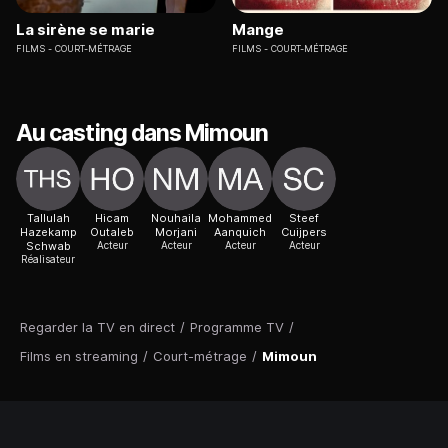
La sirène se marie
Mange
FILMS
COURT-MÉTRAGE
FILMS
COURT-MÉTRAGE
Au casting dans Mimoun
Tallulah
Hicam
Nouhaila
Mohammed
Steef
Hazekamp
Outaleb
Morjani
Aanquich
Cuijpers
Schwab
Acteur
Acteur
Acteur
Acteur
Réalisateur
Regarder la TV en direct
/
Programme TV
/
Films en streaming
/
Court-métrage
/
Mimoun