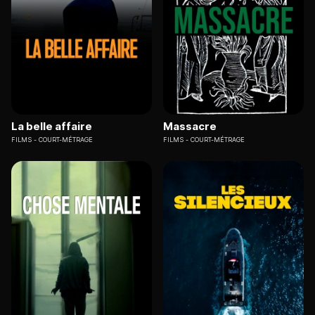
La belle affaire
Massacre
FILMS
COURT-MÉTRAGE
FILMS
COURT-MÉTRAGE