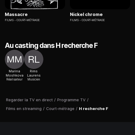
Massacre
Nickel chrome
FILMS
COURT-MÉTRAGE
FILMS
COURT-MÉTRAGE
Au casting dans H recherche F
Marina
Rims
Moshkova
Laurens
Réalisateur
Musicien
Regarder la TV en direct
/
Programme TV
/
Films en streaming
/
Court-métrage
/
H recherche F